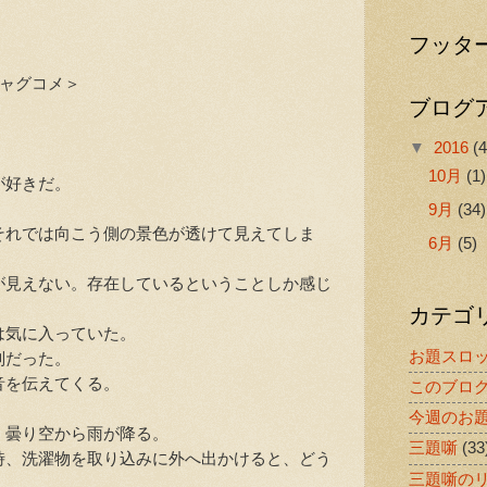
フッタ
ギャグコメ＞
ブログ
▼
2016
(4
10月
(1)
が好きだ。
9月
(34)
れでは向こう側の景色が透けて見えてしま
6月
(5)
見えない。存在しているということしか感じ
カテゴ
気に入っていた。
お題スロ
別だった。
音を伝えてくる。
このブロ
今週のお
曇り空から雨が降る。
三題噺
(33
、洗濯物を取り込みに外へ出かけると、どう
三題噺の