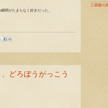
三題噺の
瞬間がたまらなく好きだった。
と、どろぼうがっこう
」