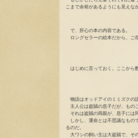
こまで余裕があるようにも見えな
で、肝心の本の内容である。
ロングセラーの絵本だから、ご存
はじめに言っておく。ここから数
物語はオッドアイのミミズクの語
主人公は盗賊の息子だが、ものご
それは盗賊の両親が、息子には同
しかし、運命とは不思議なもので
るのだ。
大ワシの飼い主は大盗賊で、その