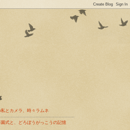
事
の私とカメラ、時々ラムネ
卒園式と、どろぼうがっこうの記憶