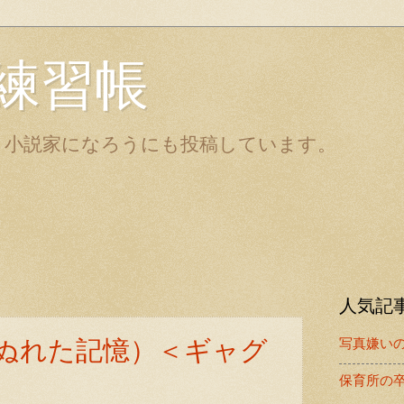
練習帳
。小説家になろうにも投稿しています。
人気記
、ぬれた記憶）＜ギャグ
写真嫌い
保育所の