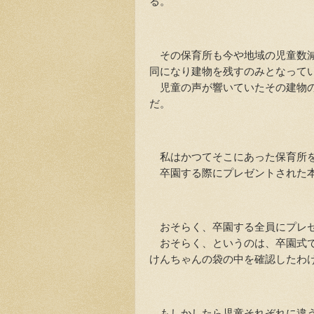
る。
その保育所も今や地域の児童数減
同になり建物を残すのみとなって
児童の声が響いていたその建物の
だ。
私はかつてそこにあった保育所を
卒園する際にプレゼントされた本
おそらく、卒園する全員にプレゼ
おそらく、というのは、卒園式で
けんちゃんの袋の中を確認したわ
もしかしたら児童それぞれに違う