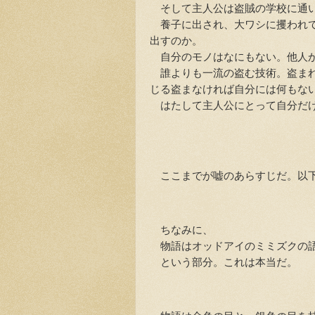
そして主人公は盗賊の学校に通い
養子に出され、大ワシに攫われて
出すのか。
自分のモノはなにもない。他人
誰よりも一流の盗む技術。盗まれ
じる盗まなければ自分には何もな
はたして主人公にとって自分だけ
ここまでが嘘のあらすじだ。以下
ちなみに、
物語はオッドアイのミミズクの語
という部分。これは本当だ。