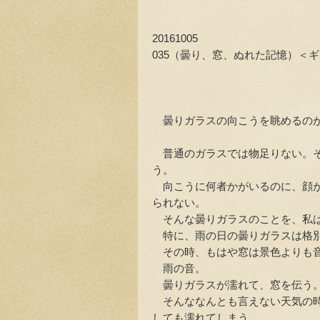
20161005
035（曇り、窓、ぬれた記憶）＜
曇りガラスの向こうを眺めるの
普通のガラスでは物足りない。そ
う。
向こうに何者かがいるのに、顔が
られない。
そんな曇りガラスのことを、私は
特に、雨の日の曇りガラスは格
その時、もはや窓は景色よりも
雨の音。
曇りガラスが濡れて、窓を伝う。
そんななんとも言えない天気の時
しても濡れてしまう。