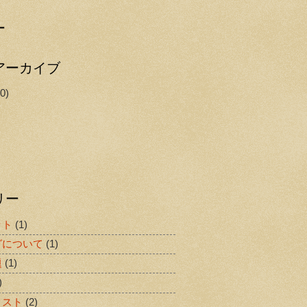
ー
アーカイブ
0)
リー
ット
(1)
グについて
(1)
題
(1)
)
リスト
(2)