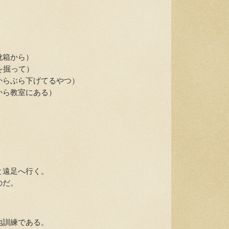
靴箱から）
を掘って）
らぶら下げてるやつ）
から教室にある）
と遠足へ行く。
のだ。
地訓練である。