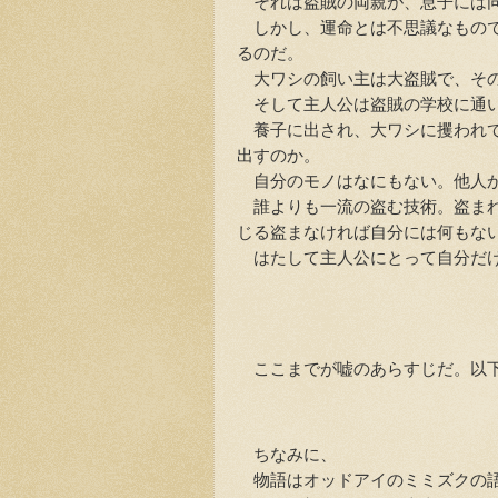
それは盗賊の両親が、息子には同
しかし、運命とは不思議なもので
るのだ。
大ワシの飼い主は大盗賊で、その
そして主人公は盗賊の学校に通い
養子に出され、大ワシに攫われて
出すのか。
自分のモノはなにもない。他人
誰よりも一流の盗む技術。盗まれ
じる盗まなければ自分には何もな
はたして主人公にとって自分だけ
ここまでが嘘のあらすじだ。以下
ちなみに、
物語はオッドアイのミミズクの語