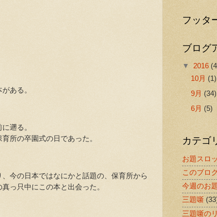
」
フッタ
ブログ
▼
2016
(4
10月
(1)
本がある。
9月
(34)
6月
(5)
前に遡る。
カテゴ
育所の卒園式の日であった。
お題スロ
このブロ
、今の日本ではなにかと話題の、保育所から
今週のお
の真っ只中にこの本と出会った。
三題噺
(33
三題噺の