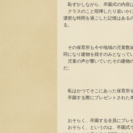
恥ずかしながら、卒園式の内容
クラスのこと喧嘩したり追いかけ
濃密な時間を過ごした記憶はある
る。
その保育所も今や地域の児童数減
同になり建物を残すのみとなって
児童の声が響いていたその建物の
だ。
私はかつてそこにあった保育所を
卒園する際にプレゼントされた本
おそらく、卒園する全員にプレゼ
おそらく、というのは、卒園式で