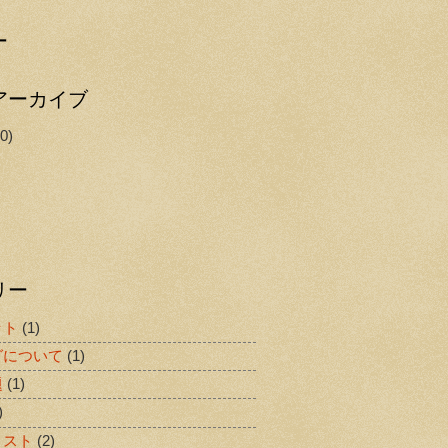
ー
アーカイブ
0)
リー
ット
(1)
グについて
(1)
題
(1)
)
リスト
(2)