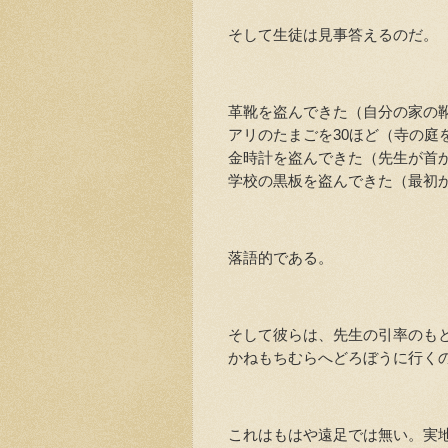
そして生徒は見事答えるのだ。
革靴を盗んできた（自分の家の
アリのたまごを30ほど（寺の庭
金時計を盗んできた（先生が首か
学校の黒板を盗んできた（最初
落語的である。
そして彼らは、先生の引率のも
かねもちむらへどろぼうに行く
これはもはや遠足では無い。実