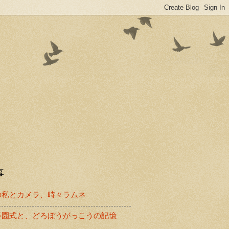
事
の私とカメラ、時々ラムネ
卒園式と、どろぼうがっこうの記憶