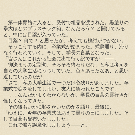
第一体育館に入ると、受付で粗品を渡された。黒塗りの
拳大ほどのプラスチック箱。なんだろう？ と開けてみる
と、中には目薬が入っていた。
目薬？ 何で？ と思ったが、考えても検討がつかない。
そうこうする内に、卒業式が始まった。式辞通り、滞り
なく行われていく。そして、学長の言葉となった。
「皆さんはこれから社会に出て行く訳ですが、――」
御決まりの定型句。そろそろ終わりだな、と私は考えを
自らの大学生活にうつしていた。色々あったなあ、と思い
返していたのだが、
「さて、私の大学生活で一つだけ心残りがありました。卒
業式で涙を流してしまい、友人に笑われたことです」
……なんだかよくわからないが、学長の言葉の雲行きが
怪しくなってきた。
その後もいかに恥をかいたのかを語り、最後に、
「ゆえに、今年の卒業式はあえて曇りの日にしました。そ
して目薬も配布いたしました」
これで涙を誤魔化しましょう――と。