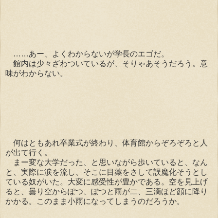
……あー、よくわからないが学長のエゴだ。
館内は少々ざわついているが、そりゃあそうだろう。意
味がわからない。
何はともあれ卒業式が終わり、体育館からぞろぞろと人
が出て行く。
まー変な大学だった、と思いながら歩いていると、なん
と、実際に涙を流し、そこに目薬をさして誤魔化そうとし
ている奴がいた。大変に感受性が豊かである。空を見上げ
ると、曇り空からぽつ、ぽつと雨が二、三滴ほど顔に降り
かかる。このまま小雨になってしまうのだろうか。