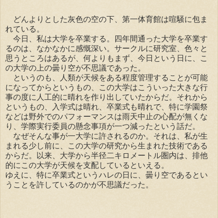
どんよりとした灰色の空の下、第一体育館は喧騒に包ま
れている。
今日、私は大学を卒業する。四年間通った大学を卒業す
るのは、なかなかに感慨深い。サークルに研究室、色々と
思うところはあるが、何よりもまず、今日という日に、こ
の大学の上の曇り空が不思議であった。
というのも、人類が天候をある程度管理することが可能
になってからというもの、この大学はこういった大きな行
事の度に人工的に晴れを作り出していたからだ。それから
というもの、入学式は晴れ、卒業式も晴れで、特に学園祭
などは野外でのパフォーマンスは雨天中止の心配が無くな
り、学際実行委員の懸念事項が一つ減ったという話だ。
なぜそんな事が一大学に許されるのか。それは、私が生
まれる少し前に、この大学の研究から生まれた技術である
からだ。以来、大学から半径二キロメートル圏内は、排他
的にこの大学が天候を支配しているといえる。
ゆえに、特に卒業式というハレの日に、曇り空であるとい
うことを許しているのかが不思議だった。